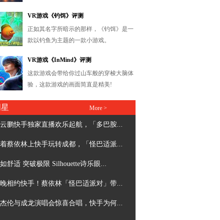
明星
More >
云鹏快手独家直播欢乐起航，「多巴胺...
着蔡依林上快手玩转成都，「怪巴适派...
如舒适 突破极限 Silhouette诗乐眼...
晚相约快手！蔡依林「怪巴适派对」带...
杰伦与成龙演唱会惊喜合唱，快手为何...