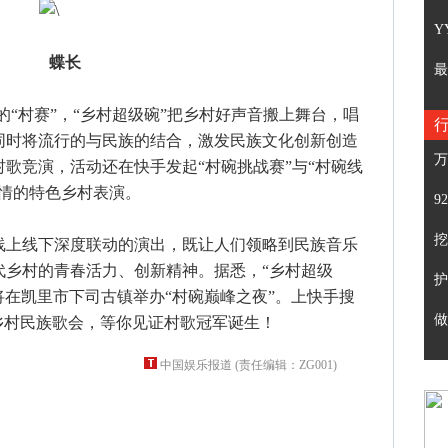
Y
蝶长
最
“村赛”，“乡村超级碗”把乡村好声音搬上舞台，唱
同时将流行的与民族的结合，激发民族文化创新创造
万
歌竞演，活动还在快手发起“村碗挑战赛”与“村碗线
风情的特色乡村表演。
9
挖
上线下深度联动的演出，既让人们领略到民族音乐
代乡村的青春活力、创新精神。据悉，“乡村超级
护
日将在凯里市下司古镇举办“村碗巅峰之夜”。上快手搜
做
乡村民族歌会，等你见证村歌冠军诞生！
中国娱乐报道 (责任编辑：ZG001)