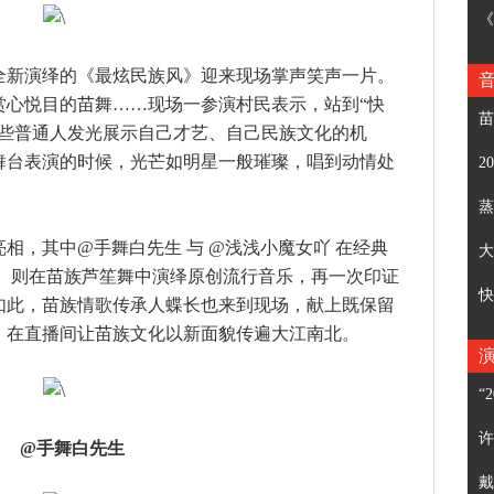
《
新演绎的《最炫民族风》迎来现场掌声笑声一片。
赏心悦目的苗舞……现场一参演村民表示，站到“快
苗
这些普通人发光展示自己才艺、自己民族文化的机
舞台表演的时候，光芒如明星一般璀璨，唱到动情处
2
蒸
，其中@手舞白先生 与 @浅浅小魔女吖 在经典
大
） 则在苗族芦笙舞中演绎原创流行音乐，再一次印证
快
如此，苗族情歌传承人蝶长也来到现场，献上既保留
，在直播间让苗族文化以新面貌传遍大江南北。
“
许
@手舞白先生
戴