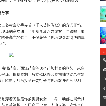
级碗”，正在继村BA之后，刮起民族文化的旋风。
新故事
以各村寨歌手齐唱《千人苗族飞歌》的方式开场。
到现场的亲友团、当地观众及八方游客一同跟唱，歌
句嘹亮高亢的歌声，不仅获得了现场观众雷鸣般的掌
瘩”。
岳
猛苗寨、西江苗寨等10个苗族村寨的歌队，或穿
跟
续登场。根据赛制，每支歌队按照赛前抽签结果依次
自
流行歌曲，然后接受评委打分与现场欢呼声分贝测
今
周
是穿着民族服饰的男男女女，一举一动都在展示灿
户苗寨芦笙场，也已座无虚席、人山人海。这场来自