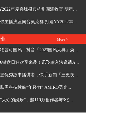
Y2022年度巅峰盛典杭州圆满收官 明星...
强主播浅蓝同台吴克群 打造YY2022年...
行业
More >
物皆可国风，抖音「2023国风大典」焕...
26键盘日狂欢季来袭！讯飞输入法邀请A...
掘优秀故事播讲者，快手新知「三更夜...
肤黑科技续航“年轻力” AMIRO觅光...
“大众的娱乐”，超110万创作者与3亿...