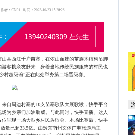
作者：CN01
时间：2023-10-23 15:28:26
雷山县西江千户苗寨，在依山而建的苗族木结构吊脚
的游客携亲友赶来，身着当地传统民族服饰的村民也
乡村超级碗”正在此处举办第二场晋级赛。
自周边村寨的10支苗寨歌队大展歌喉，快手平台
现场为乡亲们加油助威。与此同时，快手直播、达人
方位呈现一场大型乡村民族歌会。本场比赛后，快手
放量已超33.5亿。由黔东南州文体广电旅游局主