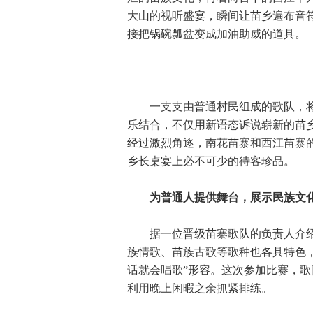
大山的视听盛宴，瞬间让苗乡遍布音符
接把锅碗瓢盆变成加油助威的道具。
一支支由普通村民组成的歌队，将
乐结合，不仅用新语态诉说崭新的苗
经过激烈角逐，南花苗寨和西江苗寨的
乡长桌宴上必不可少的待客珍品。
为普通人提供舞台，展示民族文
据一位晋级苗寨歌队的负责人介绍
族情歌、苗族古歌等歌种也各具特色
话就会唱歌”形容。这次参加比赛，
利用晚上闲暇之余抓紧排练。