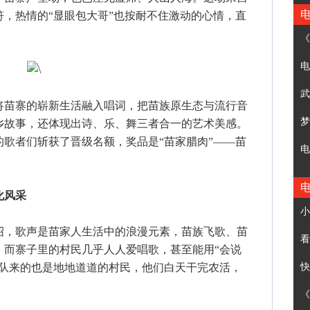
，热情的“显眼包大哥”也按耐不住激动的心情，直
《
电
武
苗寨的崭新生活融入唱词，把苗族原生态与流行音
梦
乡故事，还体现出诗、乐、舞三者合一的艺术美感。
歌者们斩获了晋级名额，奖品是“苗家腊肉”——苗
电
化风采
小
，歌声是苗家人生活中的浪漫元素，苗族飞歌、苗
看
，而寨子里的村民几乎人人爱唱歌，甚至能用“会说
歌队来的也是地地道道的村民，他们白天干完农活，
快
​