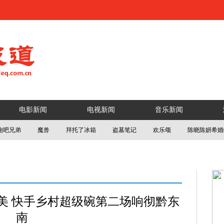
电影新闻
电视新闻
音乐新闻
跑吧兄弟
魔兽
拜托了冰箱
盗墓笔记
欢乐颂
陈晓陈妍希婚
美 快手乡村超级碗第二场响彻黔东
南