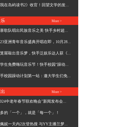
我在岛屿读书2》收官！回望文学的发...
音乐
More >
寨歌队唱出民族音乐之美 快手乡村超...
023亚洲青年音乐盛典开唱在即，10月28...
笼屉敲出音乐梦，快手泛娱乐达人获《...
学生免费嗨玩音乐节！快手校园“躁动...
手校园躁动计划第一站：邀大学生们免...
演出
More >
2024中老年春节联欢晚会”新闻发布会...
多的「一个」，就是「每一个」！
佩妮一天内2次登热搜 与YY主播兰梦...