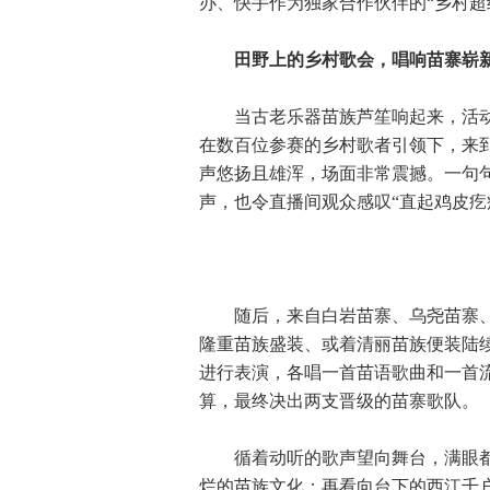
办、快手作为独家合作伙伴的“乡村超
田野上的乡村歌会，唱响苗寨崭
当古老乐器苗族芦笙响起来，活动
在数百位参赛的乡村歌者引领下，来
声悠扬且雄浑，场面非常震撼。一句
声，也令直播间观众感叹“直起鸡皮疙
随后，来自白岩苗寨、乌尧苗寨、南
隆重苗族盛装、或着清丽苗族便装陆
进行表演，各唱一首苗语歌曲和一首
算，最终决出两支晋级的苗寨歌队。
循着动听的歌声望向舞台，满眼都
烂的苗族文化；再看向台下的西江千