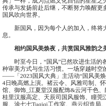
典」一样，成为点燃文化自信的星星之
传承与发扬前赴后继，不断努力唤醒更
国风吹向世界。
新国风，因为每个人的加入，终将大
息。
相约国风美焕夜，共赏国风雅韵之
时至今日，“国风”已然吹进生活的
种审美方式与生活习惯。一场穿越时空
——「2023国风大典」主活动“国风美焕
4日晚高燃上演。褚云令、风雅司制、
馆、御饰_江夏堂汉服配饰&云河千色、
桂里汉服高定、天辰司国风服饰、瞳莞
服、涂七七Tuqiqi工作室、燕云织造