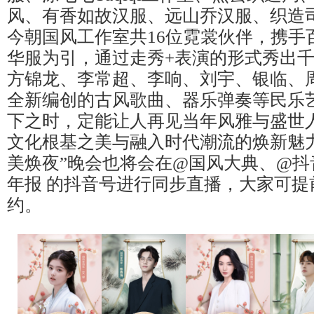
风、有香如故汉服、远山乔汉服、织造司
今朝国风工作室共16位霓裳伙伴，携手
华服为引，通过走秀+表演的形式秀出
方锦龙、李常超、李响、刘宇、银临、
全新编创的古风歌曲、器乐弹奏等民乐
下之时，定能让人再见当年风雅与盛世
文化根基之美与融入时代潮流的焕新魅
美焕夜”晚会也将会在@国风大典、@抖
年报 的抖音号进行同步直播，大家可提
约。