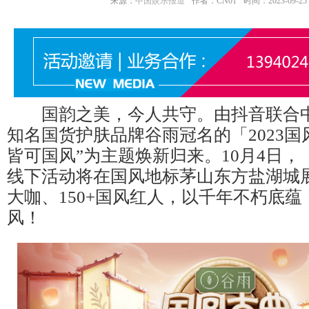
来源：
中国娱乐报道
作者：CN01
时间：2023-09-25 1
国韵之美，今人共守。由抖音联合中
知名国货护肤品牌谷雨冠名的「2023国
皆可国风”为主题焕新归来。10月4日，「
线下活动将在国风地标茅山东方盐湖城展
大咖、150+国风红人，以千年不朽底
风！