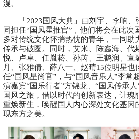
漫。
「2023国风大典」由刘宇、李响、
同担任“国风星推官”，他们将会在此次
多对传统文化怀揣热忱的青年，一同助
传承与破圈。同时，艾米、陈鑫海、代
悦、卢卓、任胤菘、孙芮、王鹤润、宣
丹、张雅倩、薛八一、赵晴15位明星也
任“国风星尚官”，与“国风音乐人”李常
演嘉宾“国乐行者”方锦龙、“国风传承人
国风之旅，借以时代的创新表达，让瑰
重焕新生，唤醒国人内心深处文化基因
现东方之美。