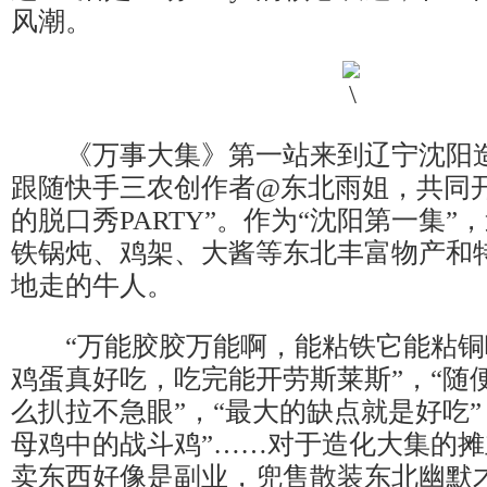
风潮。
《万事大集》第一站来到辽宁沈阳造
跟随快手三农创作者@东北雨姐，共同
的脱口秀PARTY”。作为“沈阳第一集”
铁锅炖、鸡架、大酱等东北丰富物产和
地走的牛人。
“万能胶胶万能啊，能粘铁它能粘铜啊
鸡蛋真好吃，吃完能开劳斯莱斯”，“随
么扒拉不急眼”，“最大的缺点就是好吃”
母鸡中的战斗鸡”……对于造化大集的
卖东西好像是副业，兜售散装东北幽默