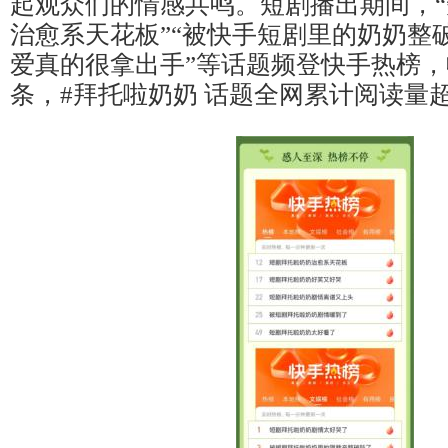
起观众们的情感共鸣。短剧播出期间，
治愈系天花板”“被快手短剧里的奶奶整破
爱真的很拿出手”等话题频登快手热榜，
条，#拜托啦奶奶 话题全网累计阅读量超1