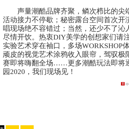
声量潮酷品牌齐聚，鳞次栉比的尖端
活动接力不停歇；秘密露台空间首次开
唱现场绝不容错过；当然，还少不了沁
尽情开饮。热衷DIY美学的创想家们请
实验艺术穿在袖口，多场WORKSHOP
顽皮的视觉艺术涂鸦收入眼帘，驾驭极
赛即将嗨翻全场……更多潮酷玩法即将
园2020，我们现场见！
中
标