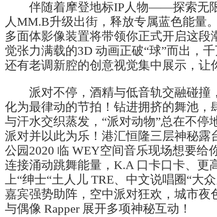
伴随着摩登地标IP人物——探索无
人MM.B升级出街，释放专属蓝色能量
多面体影像装置将带领你正式开启这段
觉张力满载的3D 动画正破“球”而出，
还有老调新腔的创意视觉集中展示，让
派对不停，酒精与低音轨交融碰撞，
化为最律动的节拍！钻进拥挤的舞池，
与汗水交织蒸发，“派对动物”总在不停
派对并以此为乐！港汇恒隆三层神秘露
公园2020 临 WEY空间音乐现场想要
连接涌动跳舞能量，K.A 口卡口卡、更高兄
上“绅士“土人儿 TRE、中文说唱圈“大
嘉宾强势助阵，空中派对狂欢，城市夜
与偶像 Rapper 展开多项神秘互动！