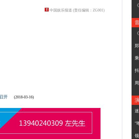
《
中国娱乐报道 (责任编辑：ZG001)
《
郑
乘
抖
周
召开
(2018-03-16)
迷
“
领