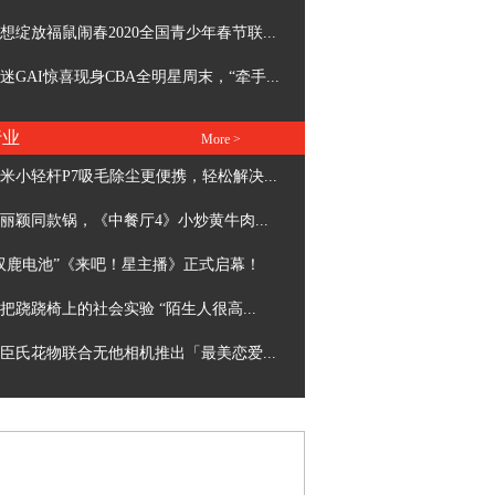
想绽放福鼠闹春2020全国青少年春节联...
迷GAI惊喜现身CBA全明星周末，“牵手...
行业
More >
米小轻杆P7吸毛除尘更便携，轻松解决...
丽颖同款锅，《中餐厅4》小炒黄牛肉...
双鹿电池”《来吧！星主播》正式启幕！
把跷跷椅上的社会实验 “陌生人很高...
臣氏花物联合无他相机推出「最美恋爱...