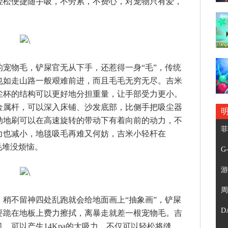
轻松便捷随手吸，不劳累，不费心，对宠物只有爱，
物毛，铲屎官无从下手，还惹得一身“毛”，传统
也如走山路一般艰难前进，而且毛毛无穷无尽。吉米
尘杯的结构可以更好地分担重量，让手部受力更小。
金属杆，可以深入床铺、沙发底部，比侧手把吸尘器
动地刷可以在高速旋转的带动下有着向前的动力，不
菲
力也减小，地毯吸毛再难又何妨，吉米小轻杆在
毛堆没烦恼。
G
游
周
不留神四处乱跑就会给地面画上“抽象画”，铲屎
D
要跪在地板上费力擦拭，离暴走就差一根宠物毛。吉
，可以产生14Kpa的大吸力，不仅可以轻松将缝