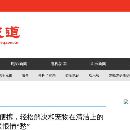
电影新闻
电视新闻
音乐新闻
跑吧兄弟
魔兽
拜托了冰箱
盗墓笔记
欢乐颂
陈晓陈妍希婚
更便携，轻松解决和宠物在清洁上的
爱恨情“愁”