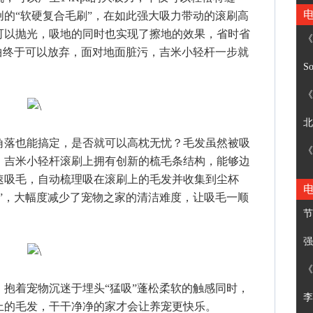
的“软硬复合毛刷”，在如此强大吸力带动的滚刷高
可以抛光，吸地的同时也实现了擦地的效果，省时省
《
曲终于可以放弃，面对地面脏污，吉米小轻杆一步就
S
《
北
落也能搞定，是否就可以高枕无忧？毛发虽然被吸
《
，吉米小轻杆滚刷上拥有创新的梳毛条结构，能够边
速吸毛，自动梳理吸在滚刷上的毛发并收集到尘杯
”，大幅度减少了宠物之家的清洁难度，让吸毛一顺
节
强
《
着宠物沉迷于埋头“猛吸”蓬松柔软的触感同时，
李
上的毛发，干干净净的家才会让养宠更快乐。