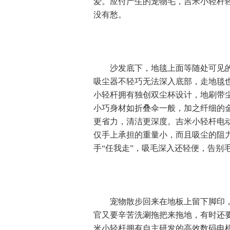
爱。应付产生的宠物毛，吉米小轻杆
没有愁。
沙发底下，地毯上面等随处可见的宠
吸尘器不轻巧无法深入底部，走地毯
小轻杆拥有独创双尘杯设计，地刷带
小巧身材如折叠伞一般，加之纤细的
更省力，清洁更深度。吉米小轻杆电
仅手上承担的重量小，而且吸尘的阻
手“任我走”，吸毛深入还轻便，告别
宠物散步回来在地板上留下脚印，稍
官又要辛苦洗涮拖把来拖地，有时还
米小轻杆拥有自主研发的高效数码电机