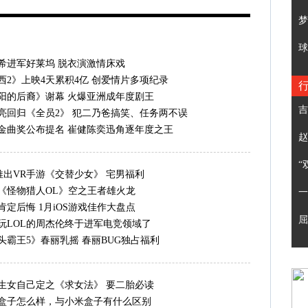
梦
球
吉
赵
“
一
屈