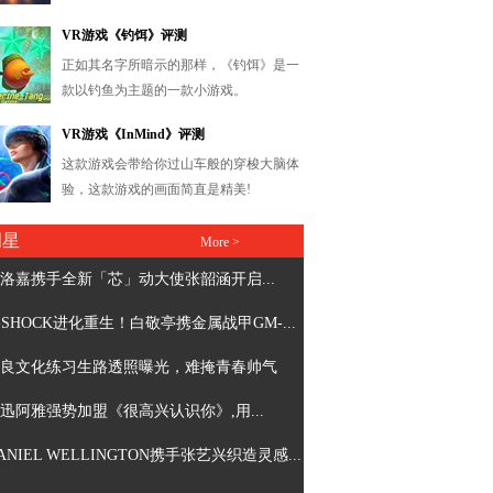
明星
More >
洛嘉携手全新「芯」动大使张韶涵开启...
-SHOCK进化重生！白敬亭携金属战甲GM-...
良文化练习生路透照曝光，难掩青春帅气
迅阿雅强势加盟《很高兴认识你》,用...
ANIEL WELLINGTON携手张艺兴织造灵感...