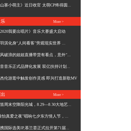
山寨小萌主》近日收官 太萌CP终得圆...
音乐
More >
2020我要出唱片》音乐大赛盛大启动
羽淇化身“人间看客”旁观现实世界 ...
风破浪的姐姐直播带货有看点，意外“...
音音乐正式品牌化发展 双亿扶持计划...
杰伦游逛中触发创作灵感 即兴打造新歌MV
演出
More >
笛周末空降阳光城，8.29—8.30大地艺...
唯怡真爱之夜”唱响七夕东方情人节，...
携国际选美IP,慕兰荟正式拉开第71届...