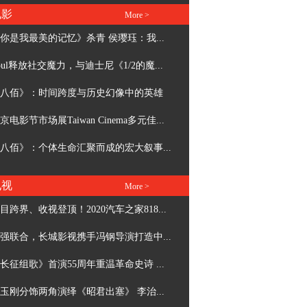
电影
More >
你是我最美的记忆》杀青 侯璎珏：我...
oul释放社交魔力，与迪士尼《1/2的魔...
八佰》：时间跨度与历史幻像中的英雄
京电影节市场展Taiwan Cinema多元佳...
八佰》：个体生命汇聚而成的宏大叙事...
电视
More >
目跨界、收视登顶！2020汽车之家818...
强联合，长城影视携手冯钢导演打造中...
长征组歌》首演55周年重温革命史诗 ...
玉刚分饰两角演绎《昭君出塞》 李治...