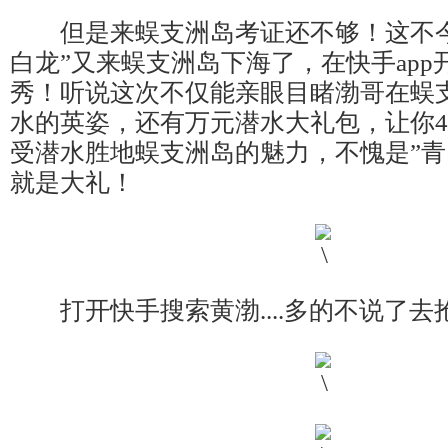
但是来蜈支洲岛考证还不够！这不今
白龙”又来蜈支洲岛下海了，在快手ap
秀！听说这次不仅能亲眼目睹渤哥在蜈
水的英姿，还有万元潜水大礼包，让你4
受潜水胜地蜈支洲岛的魅力，不愧是”青
就是大礼！
打开快手搜索黄渤....多的不说了去