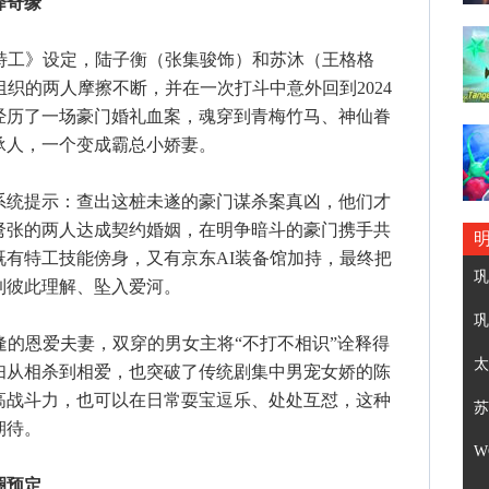
降奇缘
工》设定，陆子衡（张集骏饰）和苏沐（王格格
组织的两人摩擦不断，并在一次打斗中意外回到2024
经历了一场豪门婚礼血案，魂穿到青梅竹马、神仙眷
承人，一个变成霸总小娇妻。
统提示：查出这桩未遂的豪门谋杀案真凶，他们才
弩张的两人达成契约婚姻，在明争暗斗的豪门携手共
有特工技能傍身，又有京东AI装备馆加持，最终把
巩
到彼此理解、坠入爱河。
巩
的恩爱夫妻，双穿的男女主将“不打不相识”诠释得
太
妇从相杀到相爱，也突破了传统剧集中男宠女娇的陈
高战斗力，也可以在日常耍宝逗乐、处处互怼，这种
苏
期待。
W
圈预定