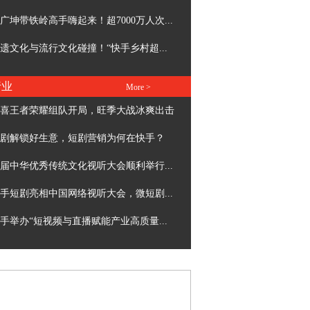
广坤带铁岭高手嗨起来！超7000万人次...
遗文化与流行文化碰撞！“快手乡村超...
行业
More >
喜王者荣耀组队开局，旺季大战冰爽出击
剧解锁好生意，短剧营销为何在快手？
届中华优秀传统文化视听大会顺利举行...
手短剧亮相中国网络视听大会，微短剧...
手举办“短视频与直播赋能产业高质量...