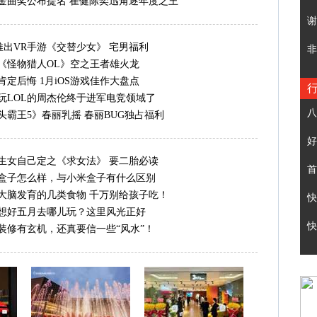
谢
非
八
好
首
快
快