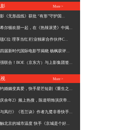
电影
More >
影《无形战线》获批 “有形”守护国...
希尔顿欢朋一起，在《热辣滚烫》中揭...
毯C位 理享当红∣行业独家合作伙伴C...
四届新时代国际电影节揭晓 杨枫获评...
强联合！BOE（京东方）与上影集团签...
电视
More >
约婚姻变真爱，快手星芒短剧《重生之...
庆余年2》频上热搜，陈道明饰演庆帝...
与凤行》《苍兰诀》作者九鹭非香快手...
触北京的城市温度 快手《京城是个好...