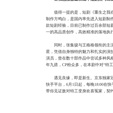
值得一提的是，短剧《重生之我在A
制作方鸣白，是国内率先进入短剧制
款短剧经验，目前已制作过百余部短
一的高品质创作，高效精准的落地执
同时，张集骏与王格格领衔的主演阵
星，凭借自身独特的魅力和扎实的演
演员，曾在数十部作品中尝试多种风
年九搭，CP粉众多，在本剧中对“特
遇见良缘，即是新生。京东独家冠名
快手平台，6月1日起，每晚18:00
带你见证敌对特工变身欢喜冤家，契