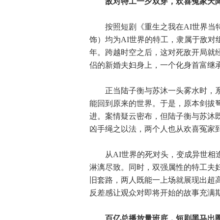
敌对特工一夕双穿，欢喜冤家天
按照短剧《重生之我在AI世界当特
饰）均为AI世界的特工，隶属于敌对
年。跨越时空之后，这对死敌开局就
侣的新婚夫妇身上，一个化身首富继
正当陆子衡与苏沐一头雾水时，系
能回到原来的世界。于是，原本剑拔
进。案情疑云密布，但陆子衡与苏沐既
凶手绳之以法，两个人也从欢喜冤家
从AI世界的死对头，变成异世相逢
淋漓尽致。同时，双强属性的特工夫
旧套路，两人既能一上场就展现出超
反差感让观众对即将开始的故事充满
百亿总播放量班底，短剧黑马出