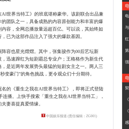
I世界当特工》的班底堪称豪华。该剧联合出品兼
电
作的团队之一，具备成熟的内容原创能力和丰富的爆
与
剧内容，全网总播放量远超百亿。可以说，其始终如
行，已为这部作品注入了强大的爆款基因。
红
第
容也星光熠熠。其中，张集骏作为00后艺坛新
技，迅速蹿红为短剧霸总专业户；王格格作为新生代
强
格，是近两年发展势头最猛的短剧女主之一。两人三
工秒变豪门”的角色挑战，更令观众们十分期待。
契
的《重生之我在AI世界当特工》，即将正式登陆
在快手连播。上快手搜索「重生之我在AI世界当特工」，
《
约夫妻喜提真爱情缘。
《
中国娱乐报道 (责任编辑：ZG001)
感