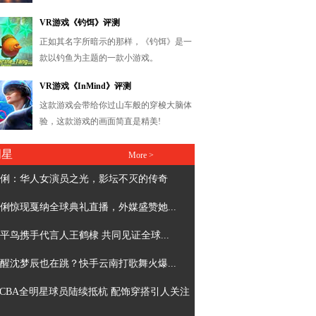
明星
More >
俐：华人女演员之光，影坛不灭的传奇
俐惊现戛纳全球典礼直播，外媒盛赞她...
平鸟携手代言人王鹤棣 共同见证全球...
醒沈梦辰也在跳？快手云南打歌舞火爆...
CBA全明星球员陆续抵杭 配饰穿搭引人关注