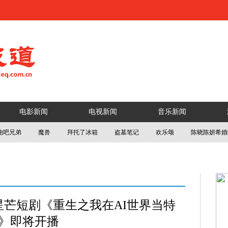
电影新闻
电视新闻
音乐新闻
跑吧兄弟
魔兽
拜托了冰箱
盗墓笔记
欢乐颂
陈晓陈妍希婚
芒短剧《重生之我在AI世界当特
》即将开播