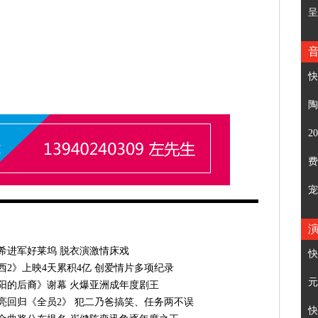
呈
快
陶
2
费
宠
快
元
快