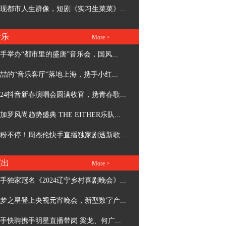
现都市人生群像，短剧《实习生菜菜》...
音乐
More >
手举办“都市里的盛唐”音乐会，国风...
喆的“音乐客厅”落地上海，携手小红...
024抖音新春演唱会圆满收官，携青春歌...
加罗风尚趋势盛典 THE EITHER乐队...
粉不停！周杰伦快手直播独家剧透新歌...
演出
More >
手独家冠名《2024辽宁乡村喜剧晚会》...
梦之星登上央视元宵晚会，新型数字产...
手快聘携手明星直播带岗 梁龙、何广...